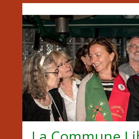
Passer
au
contenu
La Commune Li