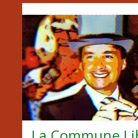
Passer
au
contenu
La Commune Li