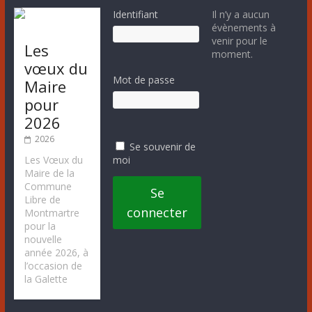
Identifiant
Il n’y a aucun
évènements à
venir pour le
Les
moment.
vœux du
Mot de passe
Maire
pour
2026
2026
Se souvenir de
moi
Les Vœux du
Maire de la
Commune
Se
Libre de
connecter
Montmartre
pour la
nouvelle
année 2026, à
l’occasion de
la Galette