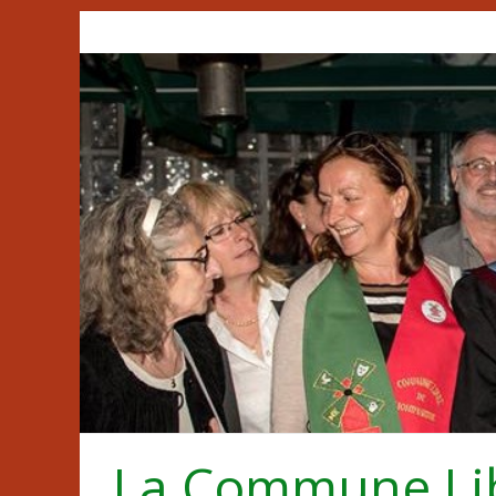
Passer
au
contenu
La Commune Li