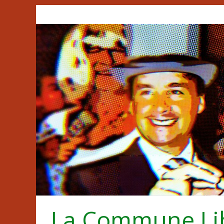
Passer
au
contenu
La Commune Li