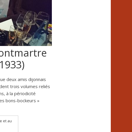
ontmartre
-1933)
que deux amis dijonnais
dent trois volumes reliés
, à la périodicité
 des bons-bockeurs »
e et au