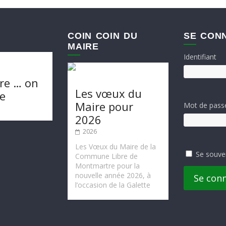
COIN COIN DU
SE CON
MAIRE
Identifiant
re … on
Les vœux du
te
Maire pour
Mot de pass
2026
2026
Les Vœux du Maire de la
Se souve
Commune Libre de
Montmartre pour la
nouvelle année 2026, à
Se con
l’occasion de la Galette