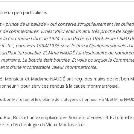
oire un peu particulière.
t « prince de la ballade » qui conserva scrupuleusement les bulleti
 de commentaires. Ernest RIEU était un ami très proche de Roger
e la Commune Libre de 1924 à son décès en 1939. Ernest RIEU d
 lestes, paru vers 1934/1935 sous le titre « Quelques sonnets à l
jourd’hui introuvable. Et Mme NAUDÉ fut destinataire de nombre
a marraine. La boucle était bouclée. Et voilà pourquoi la Commune
ents d’une incontestable valeur montmartroise.
érité, Monsieur et Madame NAUDÉ ont reçu des mains de not’bon M
Honneur » pour services rendus à la cause montmartroise.
ot’bon Maire remet le diplôme de « citoyens d’honneur » à M. et Mme NAU
du Bon Bock et un exemplaire des Sonnets d’Ernest RIEU ont été 
ire et d’Archéologie du Vieux Montmartre.