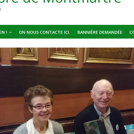
r.
N !
ON NOUS CONTACTE ICI.
BANNIÈRE DEMANDÉE
C