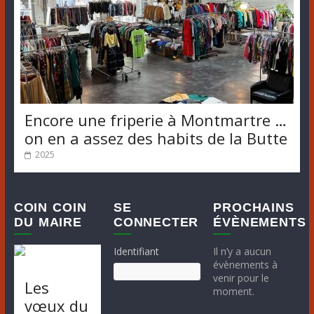
Encore une friperie à Montmartre …
on en a assez des habits de la Butte
2025
COIN COIN
SE
PROCHAINS
DU MAIRE
CONNECTER
ÉVÈNEMENTS
Identifiant
Il n’y a aucun
évènements à
venir pour le
Les
moment.
vœux du