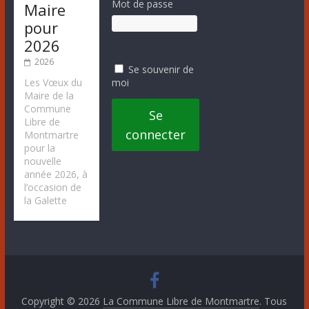
Mot de passe
Maire
pour
2026
2026
Se souvenir de
moi
Les Vœux du
Maire de la
Commune
Se
Libre de
connecter
Montmartre
pour la
nouvelle
année 2026, à
l’occasion de
la Galette
Copyright © 2026
La Commune Libre de Montmartre
. Tous