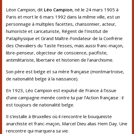
Léon Campion, dit
Léo Campion
, né le
24
mars
1905
à
Paris
et mort le
6
mars
1992
dans la même ville, est un
personnage à multiples facettes,
chansonnier
,
acteur
,
humoriste et caricaturiste, Régent de l’Institut de
Pataphysique
et Grand Maître-Fondateur de la Confrérie
des Chevaliers du Taste Fesses, mais aussi
franc-maçon
,
libre-penseur
,
objecteur de conscience
,
pacifiste
,
antimilitariste
,
libertaire
et historien de l’
anarchisme
.
Son père est belge et sa mère française (
montmartroise
,
de nationalité
belge
à la naissance).
En
1923
, Léo Campion est expulsé de France à l’issue
d’une campagne menée contre lui par l’
Action française
: il
est toujours de nationalité
belge
.
Il s’installe à
Bruxelles
où il rencontre le bouquiniste
anarchiste
et
franc-maçon
,
Marcel Dieu
alias
Hem Day
. Une
rencontre qui marquera sa vie.