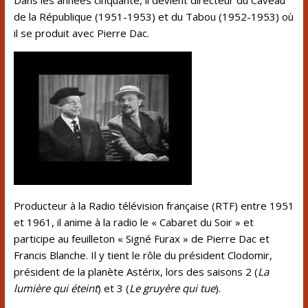
Dans les années cinquante, il devient directeur du
Caveau
de la République
(1951-1953) et du Tabou (1952-1953) où
il se produit avec
Pierre Dac
.
Producteur à la Radio télévision française (RTF) entre 1951
et 1961, il anime à la radio le
« Cabaret du Soir »
et
participe au feuilleton
« Signé Furax »
de
Pierre Dac
et
Francis Blanche
. Il y tient le rôle du président Clodomir,
président de la planète Astérix, lors des saisons 2 (
La
lumière qui éteint
) et 3 (
Le gruyère qui tue
).