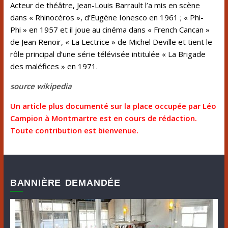
Acteur de théâtre, Jean-Louis Barrault l’a mis en scène
dans
« Rhinocéros »
, d’
Eugène Ionesco
en 1961 ;
« Phi-
Phi »
en 1957 et il joue au cinéma dans
«
French Cancan
»
de
Jean Renoir
,
« La Lectrice »
de
Michel Deville
et tient le
rôle principal d’une série télévisée intitulée
« La Brigade
des maléfices »
en 1971.
source wikipedia
Un article plus documenté sur la place occupée par Léo
Campion à Montmartre est en cours de rédaction.
Toute contribution est bienvenue.
BANNIÈRE DEMANDÉE