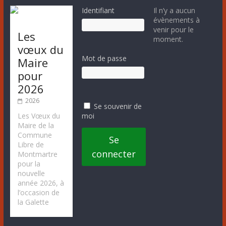
Identifiant
Il n’y a aucun
évènements à
venir pour le
Les
moment.
vœux du
Mot de passe
Maire
pour
2026
2026
Se souvenir de
moi
Les Vœux du
Maire de la
Commune
Se
Libre de
connecter
Montmartre
pour la
nouvelle
année 2026, à
l’occasion de
la Galette